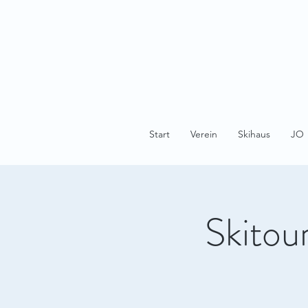
Start
Verein
Skihaus
JO
Skito