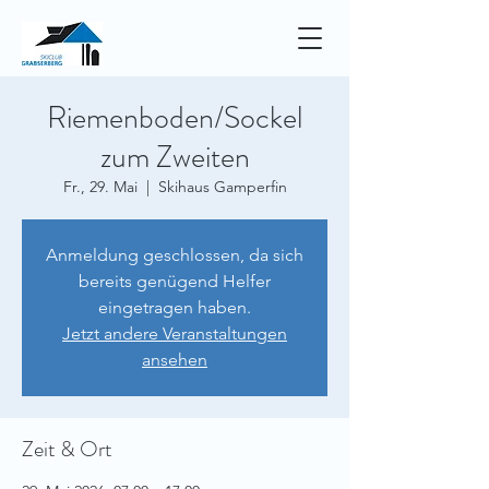
Riemenboden/Sockel
zum Zweiten
Fr., 29. Mai
  |  
Skihaus Gamperfin
Anmeldung geschlossen, da sich
bereits genügend Helfer
eingetragen haben.
Jetzt andere Veranstaltungen
ansehen
Zeit & Ort